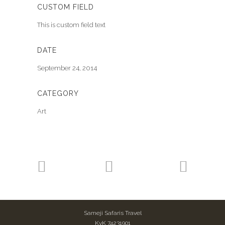
CUSTOM FIELD
This is custom field text
DATE
September 24, 2014
CATEGORY
Art
Sameji Safaris Travel
KvK 74231901